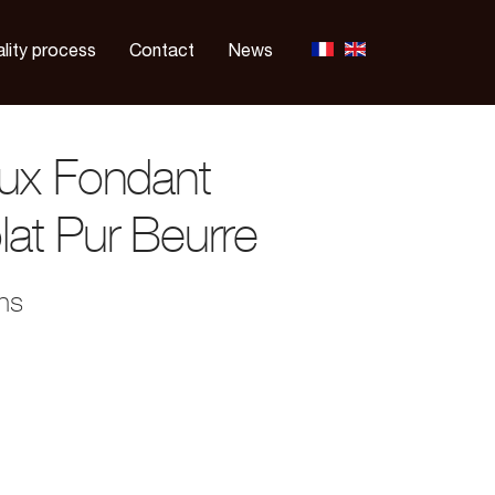
lity process
Contact
News
ux Fondant
at Pur Beurre
ons