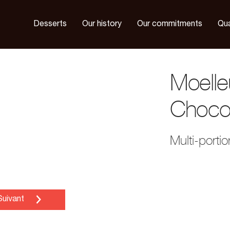
Desserts
Our history
Our commitments
Qua
Moelle
Chocol
Multi-porti
Suivant